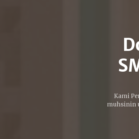
D
SM
Kami Pe
muhsinin 