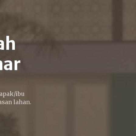
ah
mar
apak/ibu
san lahan.